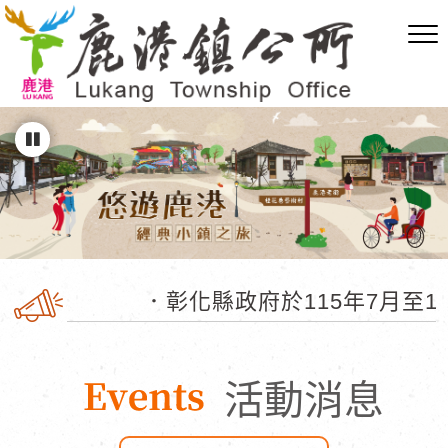
跳
到
主
要
內
容
區
塊
彰化縣政府於115年7月至
活動消息