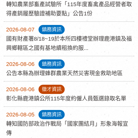
轉知農業部畜產試驗所「115年度畜禽產品經營者取
得產銷履歷驗證補助要點」公告1份
2026-08-07
鎮務資訊
國有財產署8/18~19於本所四樓禮堂辦理鹿港鎮及福
興鄉轄區之國有基地續租換約服...
2026-08-06
鎮務資訊
公告本縣為辦理蜂群農業天然災害現金救助地區
2026-08-06
徵才資訊
彰化縣鹿港鎮公所115年度約僱人員甄選錄取名單
2026-08-05
鎮務資訊
轉知國防部政治作戰局「國家團結月」形象海報宣
傳