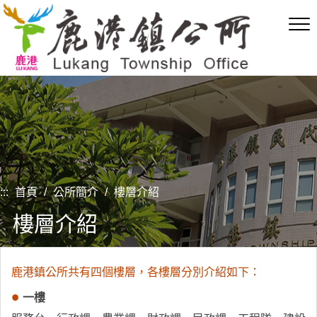
跳
到
主
要
內
容
區
塊
:::
首頁
/
公所簡介
/
樓層介紹
樓層介紹
鹿港鎮公所共有四個樓層，各樓層分別介紹如下：
一樓