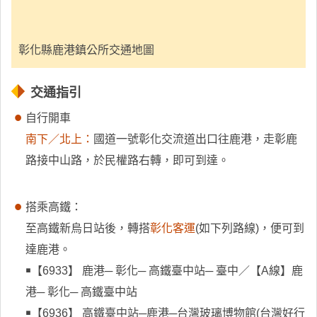
彰化縣鹿港鎮公所交通地圖
交通指引
自行開車
南下／北上：
國道一號彰化交流道出口往鹿港，走彰鹿
路接中山路，於民權路右轉，即可到達。
搭乘高鐵：
至高鐵新烏日站後，轉搭
彰化客運
(如下列路線)，便可到
達鹿港。
￭【6933】 鹿港─ 彰化─ 高鐵臺中站─ 臺中／【A線】鹿
港─ 彰化─ 高鐵臺中站
￭【6936】 高鐵臺中站─鹿港─台灣玻璃博物館(台灣好行