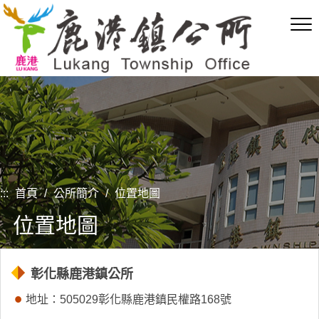
跳
到
主
要
內
容
區
塊
:::
首頁
/
公所簡介
/
位置地圖
位置地圖
彰化縣鹿港鎮公所
地址：505029彰化縣鹿港鎮民權路168號