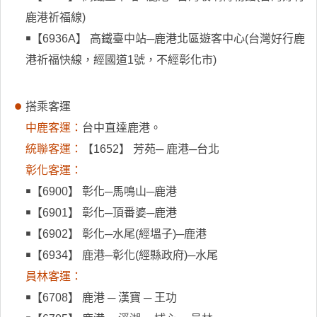
鹿港祈福線)
￭【6936A】 高鐵臺中站─鹿港北區遊客中心(台灣好行鹿
港祈福快線，經國道1號，不經彰化市)
搭乘客運
中鹿客運：
台中直達鹿港。
統聯客運：
【1652】 芳苑─ 鹿港─台北
彰化客運：
￭【6900】 彰化─馬鳴山─鹿港
￭【6901】 彰化─頂番婆─鹿港
￭【6902】 彰化─水尾(經塭子)─鹿港
￭【6934】 鹿港─彰化(經縣政府)─水尾
員林客運：
￭【6708】 鹿港 ─ 漢寶 ─ 王功