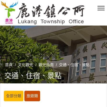
跳
到
主
要
內
容
區
塊
:::
首頁
/
文化觀光
/
觀光指南
/
交通、住宿、景點
交通、住宿、景點
全部分類
旅遊類