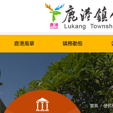
跳
到
主
要
內
容
區
鹿港風華
鎮務動態
塊
:::
:::
首頁
/
便民