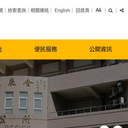
字級
搜尋
分
覽
｜
檢索查詢
｜
相關連結
｜
English
｜
回首頁
｜
｜
｜
光
便民服務
公開資訊