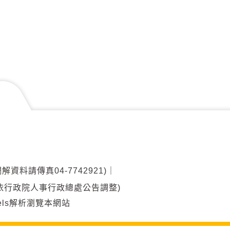
調解資料請傳真04-7742921)
｜
00(另依行政院人事行政總處公告調整)
ixels解析瀏覽本網站