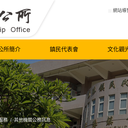
網站導
:::
公所簡介
鎮民代表會
文化觀
服務
/
其他機關公務訊息