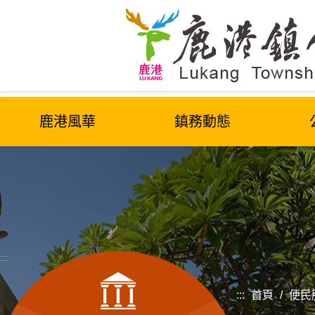
跳
到
主
要
內
容
區
鹿港風華
鎮務動態
塊
:::
:::
首頁
/
便民