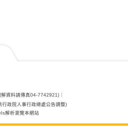
調解資料請傳真04-7742921)
｜
00(另依行政院人事行政總處公告調整)
ixels解析瀏覽本網站