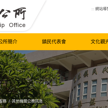
網站導
:::
公所簡介
鎮民代表會
文化觀
服務
/
其他機關公務訊息