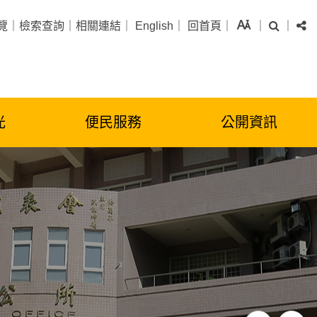
字級
搜尋
分
覽
｜
檢索查詢
｜
相關連結
｜
English
｜
回首頁
｜
｜
｜
光
便民服務
公開資訊