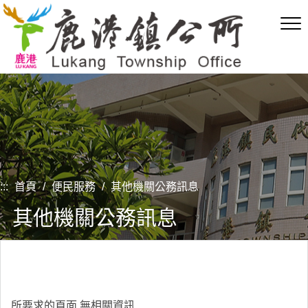
跳
到
主
要
內
容
區
塊
:::
首頁
/
便民服務
/
其他機關公務訊息
其他機關公務訊息
所要求的頁面,無相關資訊