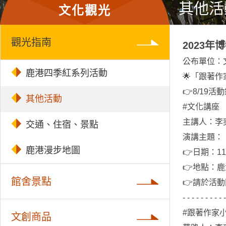
其他活
文化觀光
觀光指南
2023
公布單位：
鹿港四季紅系列活動
🌟「跟著
👉8/19
其他活動
#文化講座
主講人：李
交通、住宿、景點
演講主題：
鹿港漫步地圖
👉日期：112/
👉地點：鹿
館舍景點
👉請於活
- - - - - - - - - -
#跟著作家
文創商品