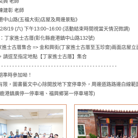
奕興 老師
陳建彰 老師
港中山路(五福大街)店屋及周邊景點》
2/8/19 (六) 下午13:00~16:00 (活動結束時間視當天情況微調)
：丁家進士古厝(彰化縣鹿港鎮中山路132號)
丁家進士古厝集合 => 金和興街(丁家進士古厝至玉珍齋)兩面店屋立面 
，請逕至指定地點【丁家進士古厝】集合
 - - - - - - - - - - - - - - - - - - - - - - - - - - - - - - - - - - - - - - - - - -
如期準時參加呦！
間有限，圖書藝文中心除開放地下室停車外，周邊道路路邊白線
如鹿港鎮廣停一停車場、福興鄉第一停車場等)