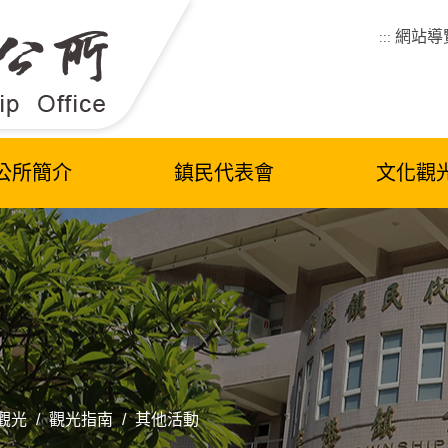
網站導
:::
公所簡介
鎮民代表會
文化觀
觀光
/
觀光指南
/
其他活動