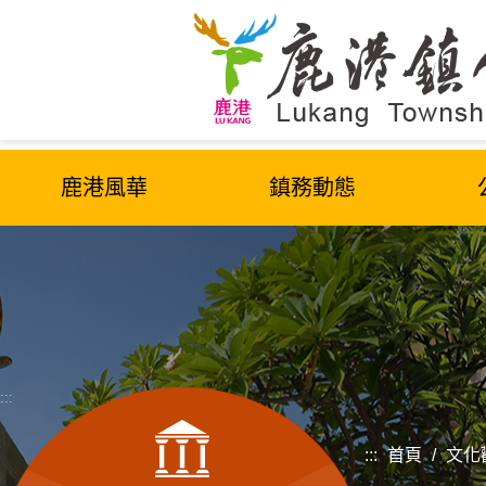
跳
到
主
要
內
容
區
鹿港風華
鎮務動態
塊
:::
:::
首頁
/
文化