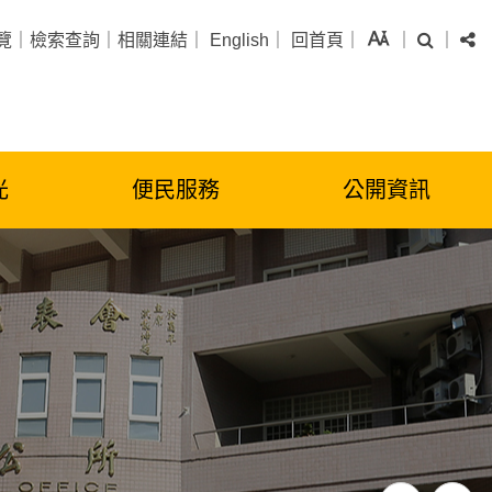
字級
搜尋
分
覽
｜
檢索查詢
｜
相關連結
｜
English
｜
回首頁
｜
｜
｜
光
便民服務
公開資訊