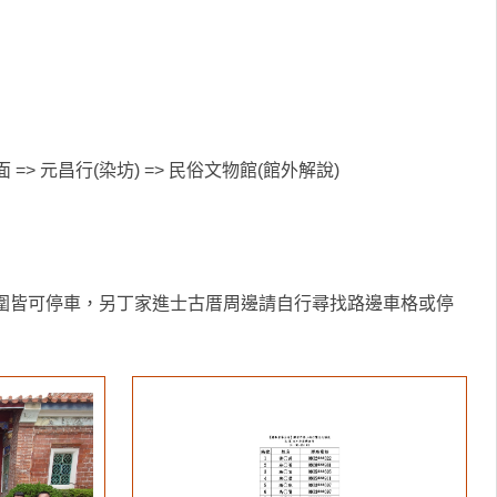
=> 元昌行(染坊) => 民俗文物館(館外解說)
範圍皆可停車，另丁家進士古厝周邊請自行尋找路邊車格或停