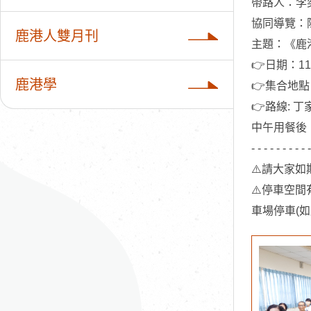
帶路人：李
協同導覽：
鹿港人雙月刊
主題：《鹿
👉日期：11
鹿港學
👉集合地點
👉路線: 
中午用餐後
- - - - - - - - - -
⚠️請大家
⚠️停車空
車場停車(