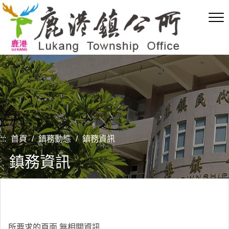
跳
到
主
要
內
容
區
塊
:::
首頁
/
鎮務動態
/
鎮務資訊
鎮務資訊
所要求的頁面,無相關資訊