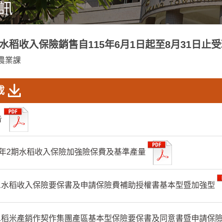
訊
期水稻收入保險銷售自115年6月1日起至8月31日止
農業課
載
告
15年2期水稻收入保險加強險保費及基準產量
表三水稻收入保險要保書及申請保險費補助授權書基本型暨加強型
表二稻米產銷作契作集團產區基本型保險要保書及同意書暨申請保