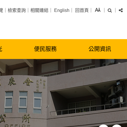
字級
搜尋
分
覽
｜
檢索查詢
｜
相關連結
｜
English
｜
回首頁
｜
｜
｜
光
便民服務
公開資訊