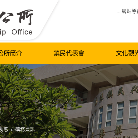
網站導
:::
公所簡介
鎮民代表會
文化觀
動態
/
鎮務資訊