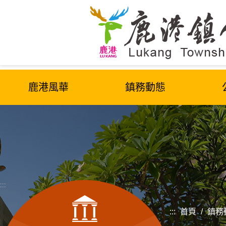
跳
到
主
要
內
容
區
鹿港風華
鎮務動態
塊
:::
:::
首頁
/
鎮務