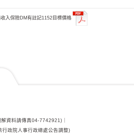
稻收入保險DM有註記1152目標價格
調解資料請傳真04-7742921)
｜
00(另依行政院人事行政總處公告調整)