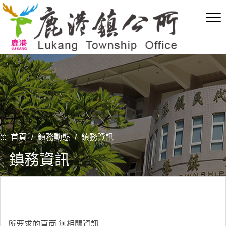
跳
到
主
要
內
容
區
塊
:::
首頁
/
鎮務動態
/
鎮務資訊
鎮務資訊
所要求的頁面,無相關資訊