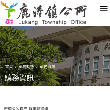
跳
到
主
要
內
容
區
塊
:::
首頁
/
鎮務動態
/
鎮務資訊
鎮務資訊
所要求的頁面,無相關資訊