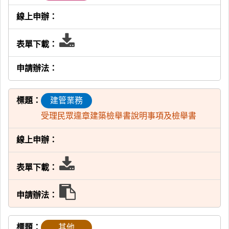
載
表
單
下
建管業務
載
受理民眾違章建築檢舉書說明事項及檢舉書
表
單
申
下
請
其他