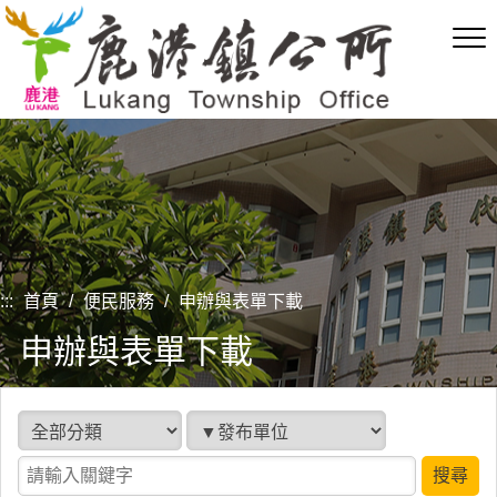
跳
到
主
要
內
容
區
塊
:::
首頁
/
便民服務
/
申辦與表單下載
申辦與表單下載
分類項目
發布單位
請輸入關鍵字