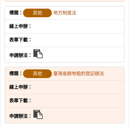
辦
申
請
其他
地方制度法
辦
法
申
請
其他
臺灣省耕地租約登記辦法
辦
法
申