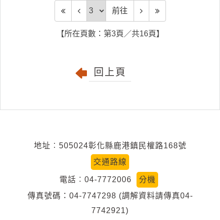
請
前往頁
前往
辦
【所在頁數：第3頁／共16頁】
法
回上頁
地址︰505024彰化縣鹿港鎮民權路168號
交通路線
電話︰04-7772006
分機
傳真號碼：04-7747298 (調解資料請傳真04-
7742921)