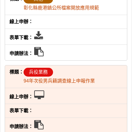
載
辦
彰化縣鹿港鎮公所檔案開放應用規範
法
表
單
申
下
請
兵役業務
載
辦
94年次役男兵籍調查線上申報作業
法
線
上
申