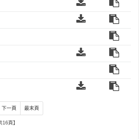
辦
請
法
表
申
辦
單
請
法
表
申
下
辦
單
請
載
法
申
下
辦
請
載
法
表
申
辦
單
請
法
申
下
辦
請
載
法
表
申
辦
單
請
下一頁
最末頁
法
下
辦
共16頁】
載
法