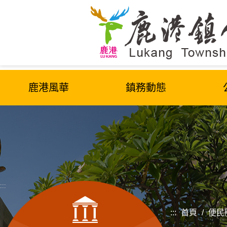
跳
到
主
要
內
容
區
鹿港風華
鎮務動態
塊
:::
:::
首頁
/
便民