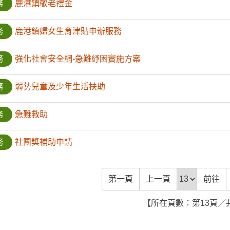
務
鹿港鎮敬老禮金
務
鹿港鎮婦女生育津貼申辦服務
務
強化社會安全網-急難紓困實施方案
務
弱勢兒童及少年生活扶助
務
急難救助
務
社團獎補助申請
前往頁
第一頁
上一頁
前往
【所在頁數：第13頁／