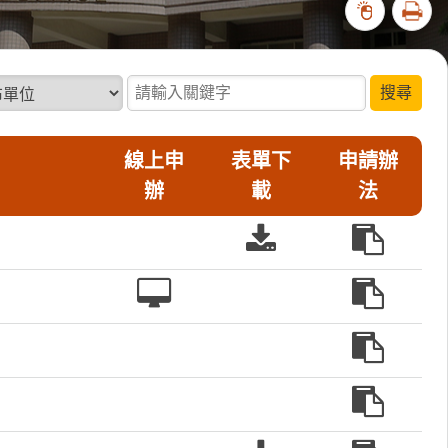
列印
372102
位
請輸入關鍵字
線上申
表單下
申請辦
辦
載
法
表
申
單
請
線
申
下
辦
上
請
載
法
申
申
辦
請
辦
法
申