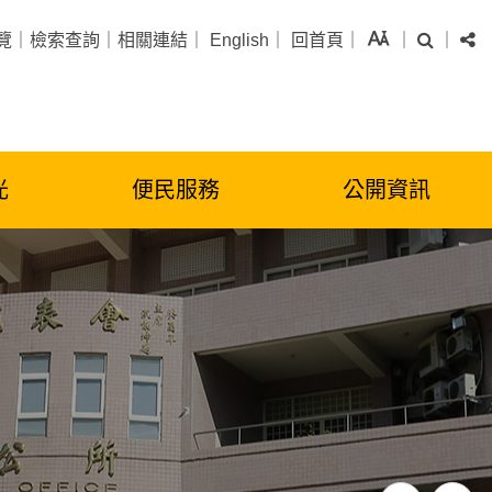
字級
搜尋
分
覽
｜
檢索查詢
｜
相關連結
｜
English
｜
回首頁
｜
｜
｜
光
便民服務
公開資訊