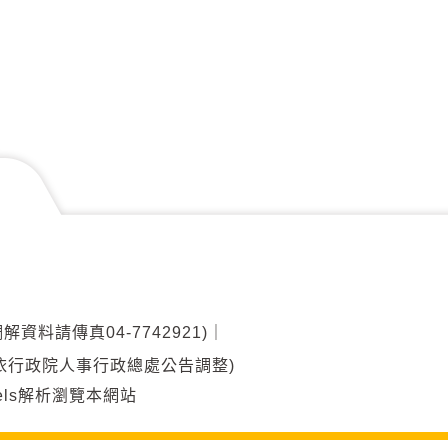
調解資料請傳真04-7742921)
｜
00(另依行政院人事行政總處公告調整)
ixels解析瀏覽本網站