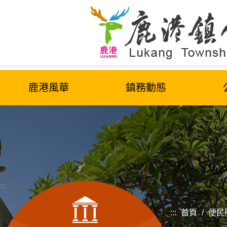
跳
到
主
要
內
容
區
鹿港風華
鎮務動態
塊
:::
:::
首頁
/
便民