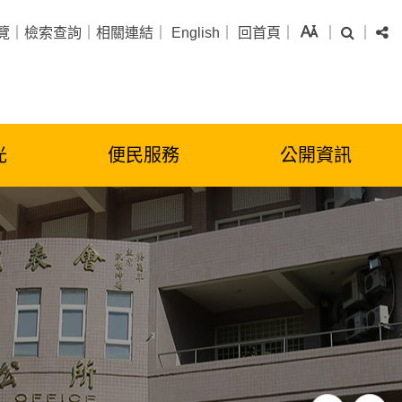
字級
搜尋
分
覽
｜
檢索查詢
｜
相關連結
｜
English
｜
回首頁
｜
｜
｜
光
便民服務
公開資訊