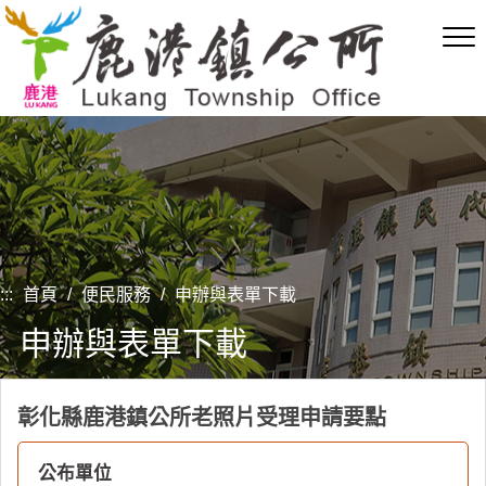
跳
到
主
要
內
容
區
塊
:::
首頁
/
便民服務
/
申辦與表單下載
申辦與表單下載
彰化縣鹿港鎮公所老照片受理申請要點
公布單位