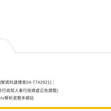
調解資料請傳真04-7742921)
｜
00(另依行政院人事行政總處公告調整)
ixels解析瀏覽本網站