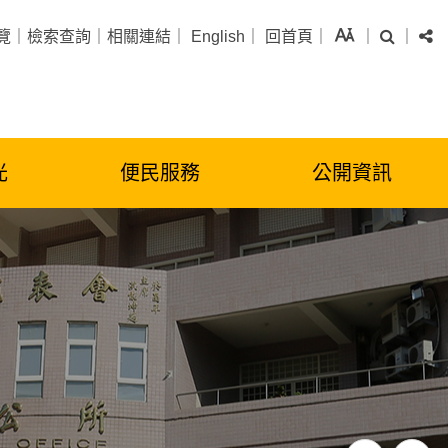
字級
搜尋
分
覽
｜
檢索查詢
｜
相關連結
｜
English
｜
回首頁
｜
｜
｜
光
便民服務
公開資訊