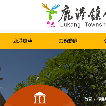
跳
到
主
要
內
容
區
鹿港風華
鎮務動態
塊
:::
:::
首頁
/
便民