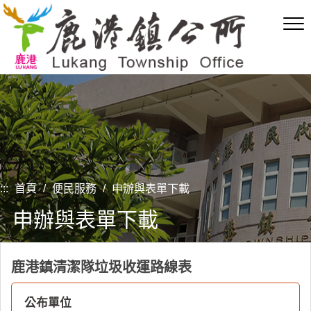
跳
到
主
要
內
容
區
塊
:::
首頁
/
便民服務
/
申辦與表單下載
申辦與表單下載
鹿港鎮清潔隊垃圾收運路線表
公布單位