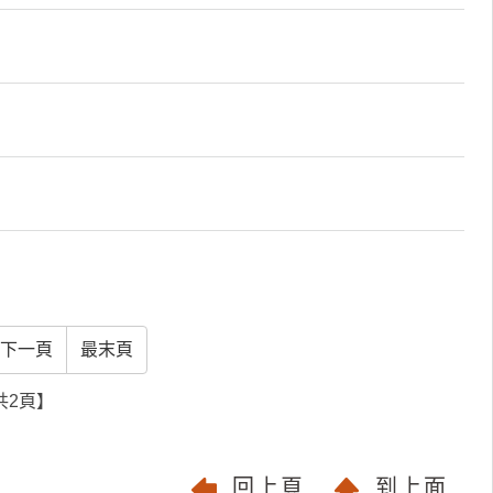
下一頁
最末頁
共2頁】
回上頁
到上面