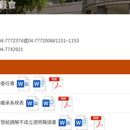
員會
7772374或04-7772006#1151~1153
-7742921
5委任書
6繼承系統表
-7發給調解不成立證明聲請書