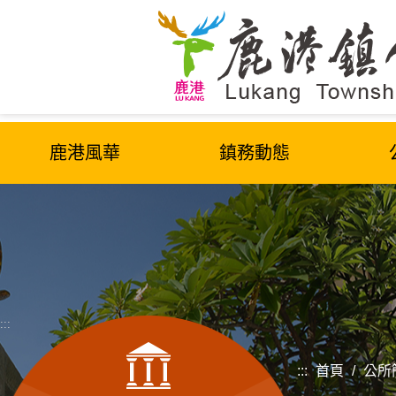
跳
到
主
要
內
容
區
鹿港風華
鎮務動態
塊
:::
:::
首頁
/
公所