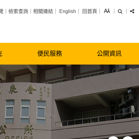
字級
搜尋
分
覽
｜
檢索查詢
｜
相關連結
｜
English
｜
回首頁
｜
｜
｜
光
便民服務
公開資訊