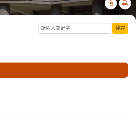
列印
24114
請輸入關鍵字