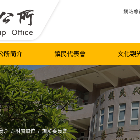
網站導
:::
公所簡介
鎮民代表會
文化觀
簡介
/
附屬單位
/
調解委員會