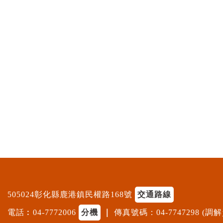
505024彰化縣鹿港鎮民權路168號
交通路線
電話︰04-7772006
分機
｜
傳真號碼：04-7747298 (調解