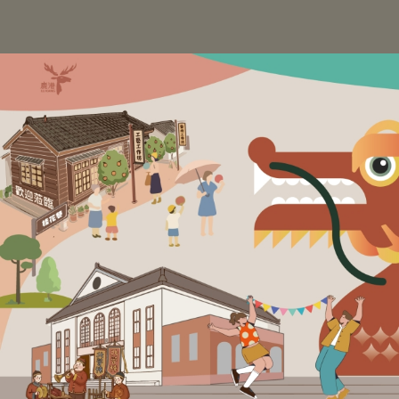
跳
到
主
要
內
容
區
塊