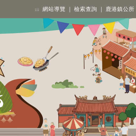
網站導覽
｜
檢索查詢
｜
鹿港鎮公所
:::